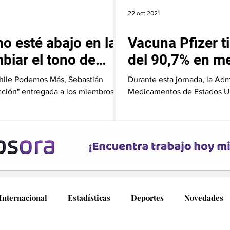
22 oct 2021
o esté abajo en las
Vacuna Pfizer t
biar el tono de
del 90,7% en me
años
Chile Podemos Más, Sebastián
Durante esta jornada, la Adm
 acción" entregada a los miembros
Medicamentos de Estados Un
por Pfizer...
Internacional
Estadísticas
Deportes
Novedades