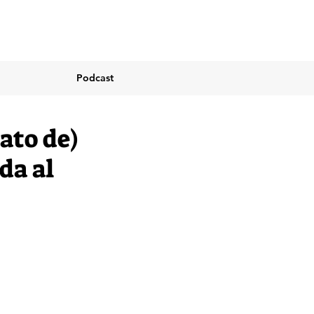
Podcast
ato de)
da al