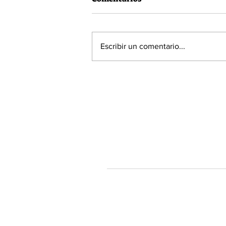
Escribir un comentario...
60% de la población está a
favor de la Acusación
Constitucional contra el
Presidente Piñera
Tendenciastv.c