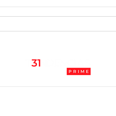
Chile se ubica entre los 10
JAK:
mejores lugares para vivir
abaj
en pandemia
camb
l
Tendencias Prime