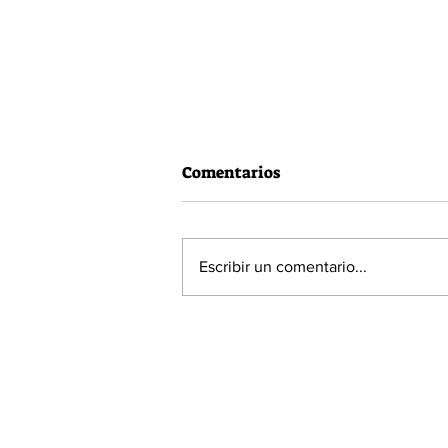
Comentarios
Escribir un comentario...
60% de la población está a
favor de la Acusación
Constitucional contra el
Presidente Piñera