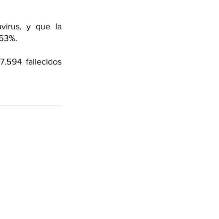
 
irus, y que la 
,63%.
.594 fallecidos 