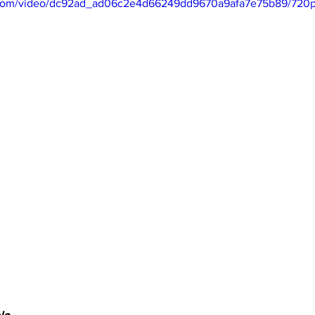
ic.com/video/dc92ad_ad06c2e4d66249dd9670a9afa7e75b89/720p