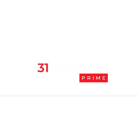
Chile se ubica entre los 10
JAK:
mejores lugares para vivir
abaj
en pandemia
camb
l
Tendencias Prime