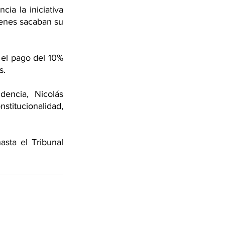
a la iniciativa 
enes sacaban su 
 el pago del 10% 
s.
encia, Nicolás 
titucionalidad, 
asta el Tribunal 