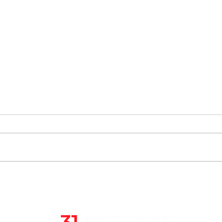
Elisa Loncón entra en el
Más 
listado de 100 personas más
“han
influyentes en la Revista
país
Time 2021