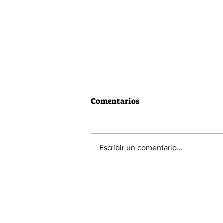
Comentarios
Escribir un comentario...
Vacuna Pfizer tiene una
efectividad del 90,7% en
menores entre 5 y 11 años