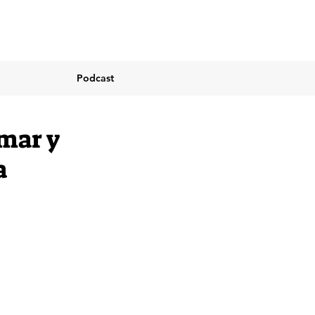
Podcast
lmar y
a