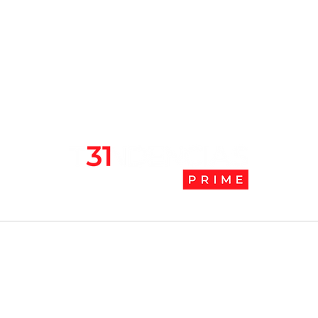
mejores lugares para vivir
abaj
en pandemia
camb
l
Tendencias Prime