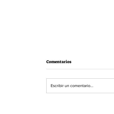
Comentarios
Escribir un comentario...
60% de la población está a
favor de la Acusación