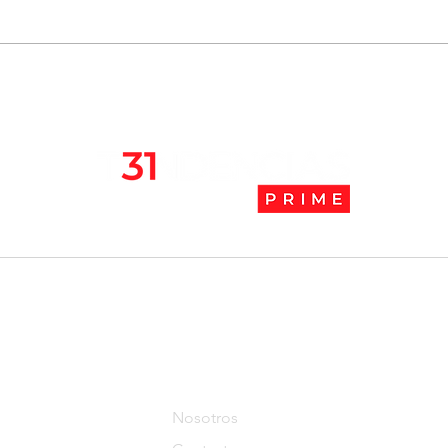
Chile se ubica entre los 10
JAK:
mejores lugares para vivir
abaj
en pandemia
camb
l
Tendencias Prime
Nosotros