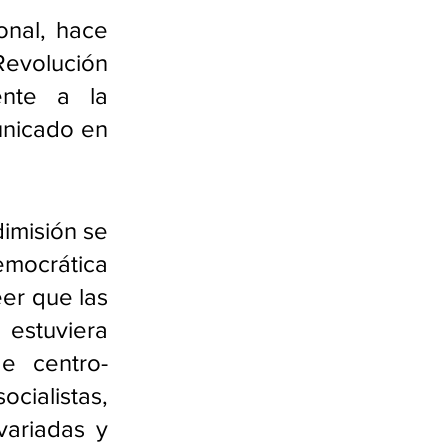
nal, hace 
evolución 
nte a la 
unicado en 
imisión se 
ocrática 
er que las 
stuviera 
e centro-
alistas, 
variadas y 