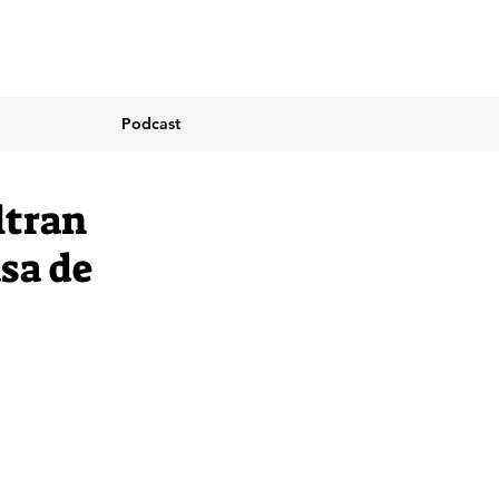
Podcast
iltran
asa de