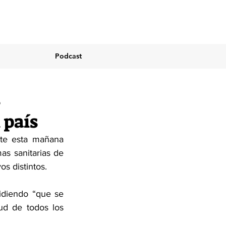
Podcast
s
 país
nte esta mañana 
s sanitarias de 
s distintos.
idiendo “que se 
d de todos los 