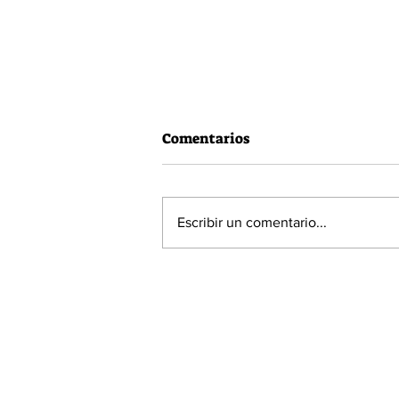
Comentarios
Escribir un comentario...
60% de la población está a
favor de la Acusación
Constitucional contra el
Presidente Piñera