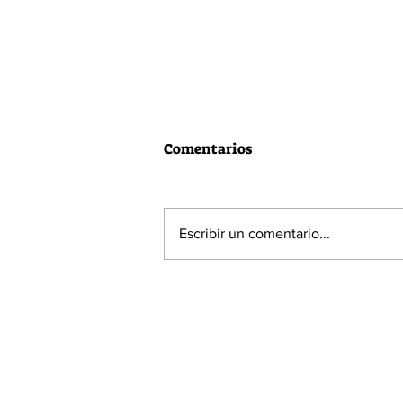
Comentarios
Escribir un comentario...
60% de la población está a
favor de la Acusación
Constitucional contra el
Presidente Piñera