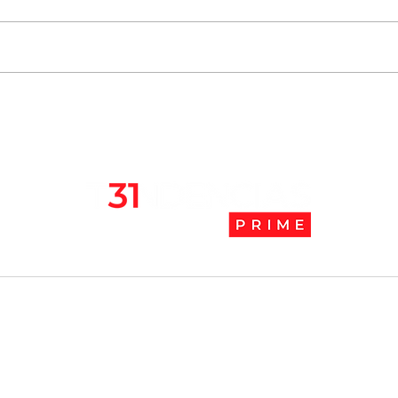
Chile se ubica entre los 10
JAK:
mejores lugares para vivir
abaj
en pandemia
camb
l
Tendencias Prime