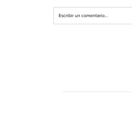
Escribir un comentario...
60% de la población está a
favor de la Acusación
Constitucional contra el
Presidente Piñera
Tendenciastv.c