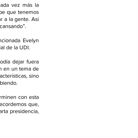
ada vez más la 
abe que tenemos 
a la gente. Así 
cansando”. 
cionada Evelyn 
al de la UDI. 
día dejar fuera 
ón en un tema de 
terísticas, sino 
biendo. 
rminen con esta 
Recordemos que, 
rta presidencia, 