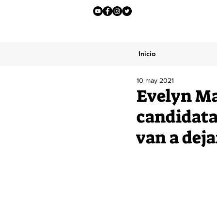
Inicio
10 may 2021
Evelyn Mat
candidata
van a deja