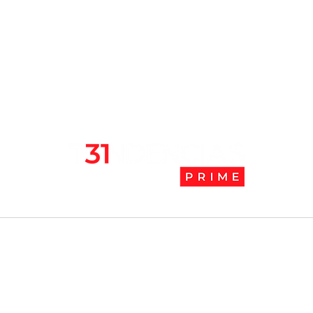
en pandemia
camb
l
Tendencias Prime