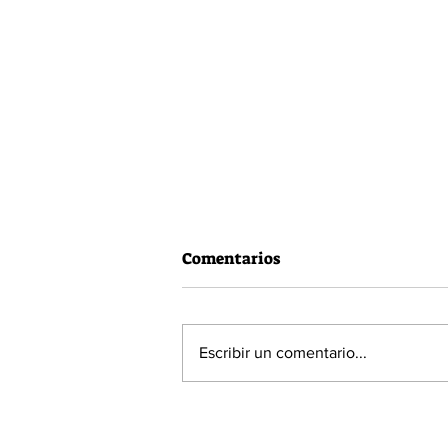
Comentarios
Escribir un comentario...
60% de la población está a
favor de la Acusación