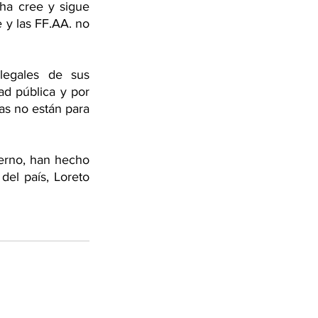
a cree y sigue 
y las FF.AA. no 
egales de sus 
d pública y por 
s no están para 
erno, han hecho 
el país, Loreto 