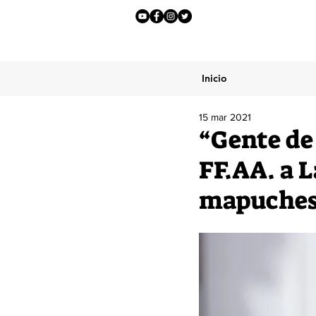
Inicio
15 mar 2021
“Gente de 
FF.AA. a 
mapuches