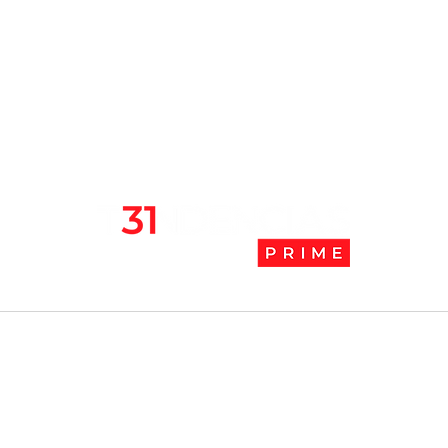
Chile se ubica entre los 10
JAK:
mejores lugares para vivir
abaj
en pandemia
camb
l
Tendencias Prime