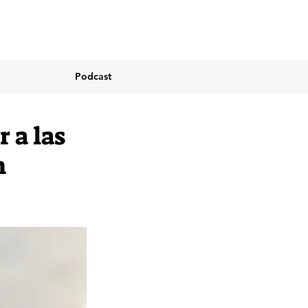
Podcast
 a las
n