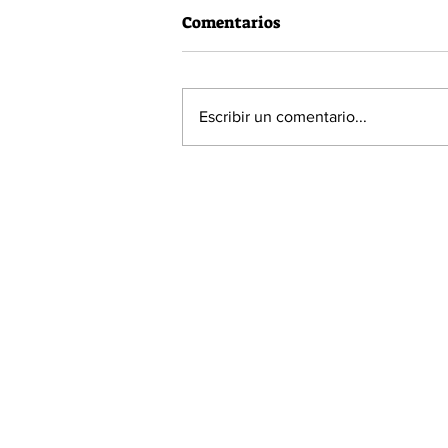
Comentarios
Escribir un comentario...
Vacuna Pfizer tiene una
efectividad del 90,7% en
menores entre 5 y 11 años