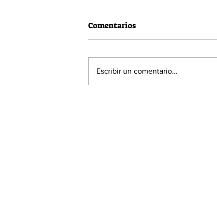
Comentarios
Escribir un comentario...
La Roja empató 1-1 frente a
la selección de Argentina