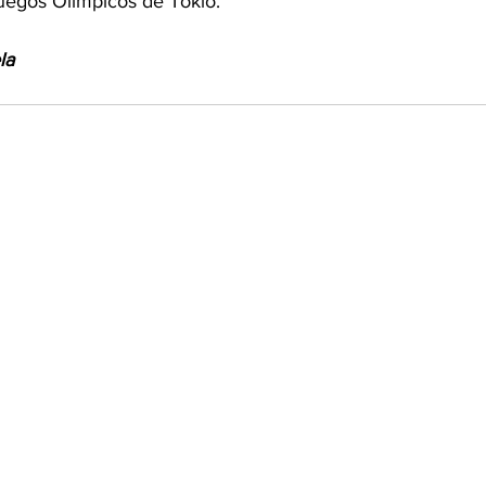
 Juegos Olímpicos de Tokio. 
la