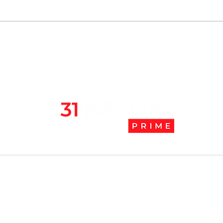
Seremi de salud notifica
La C
sumario sanitario contra
juga
futbolista Arturo Vidal
l
Tendencias Prime