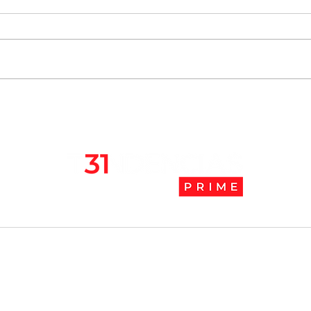
Chile se ubica entre los 10
JAK:
mejores lugares para vivir
abaj
en pandemia
camb
l
Tendencias Prime