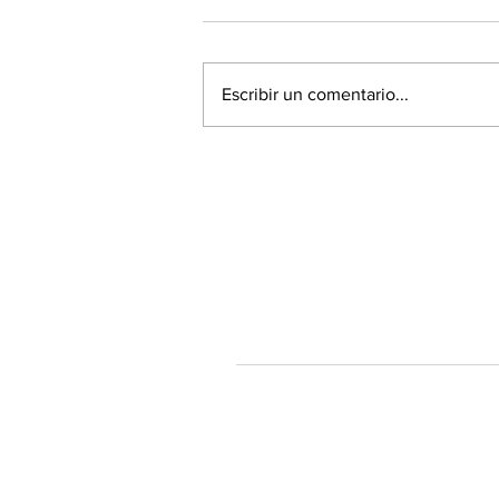
Escribir un comentario...
60% de la población está a
favor de la Acusación
Constitucional contra el
Presidente Piñera
Tendenciastv.c