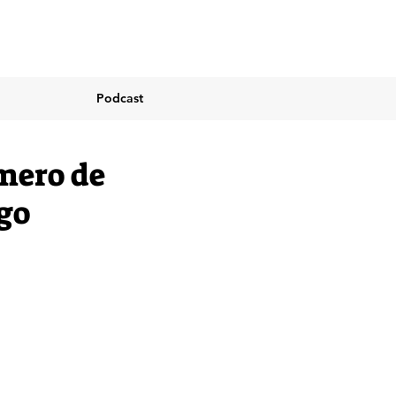
Podcast
mero de
ago