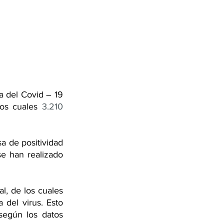
a del Covid – 19 
os cuales 
3.210
 de positividad 
e han realizado 
La cifra acumulada de contagiados en el país llega a 816.929 personas en total, de los cuales 
del virus. Esto 
según los datos 