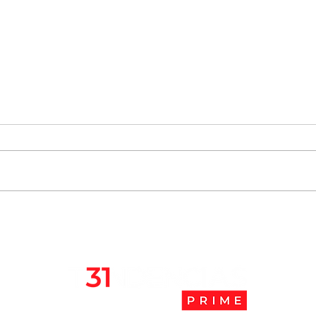
Chile se ubica entre los 10
JAK:
mejores lugares para vivir
abaj
en pandemia
camb