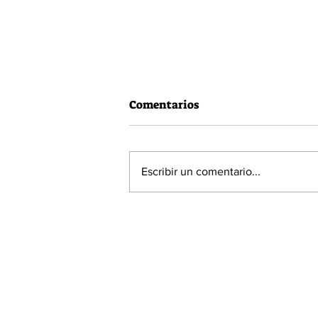
Comentarios
Escribir un comentario...
60% de la población está a
favor de la Acusación
Constitucional contra el
Presidente Piñera