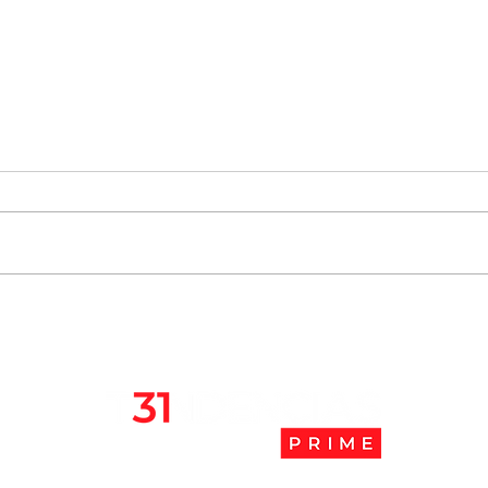
Chile se ubica entre los 10
JAK:
mejores lugares para vivir
abaj
en pandemia
camb