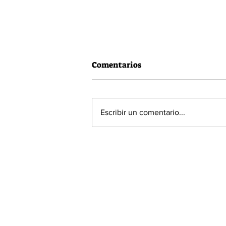
Comentarios
Escribir un comentario...
60% de la población está a
favor de la Acusación
Constitucional contra el
Presidente Piñera