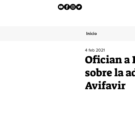
Inicio
4 feb 2021
Ofician a
sobre la 
Avifavir