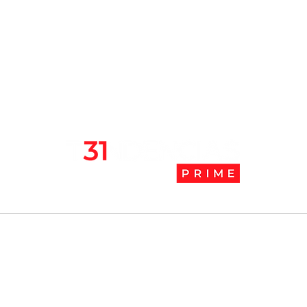
Chile se ubica entre los 10
JAK:
mejores lugares para vivir
abaj
en pandemia
camb
l
Tendencias Prime