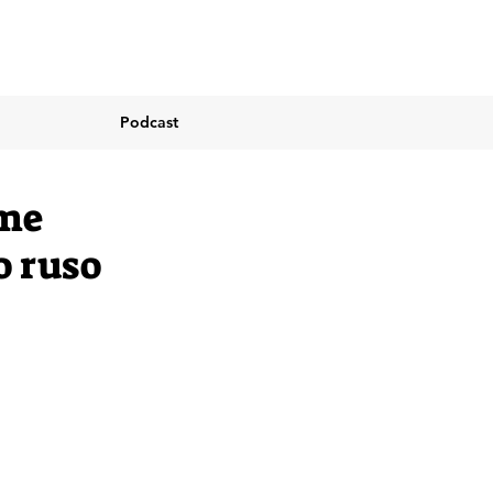
Podcast
rme
o ruso