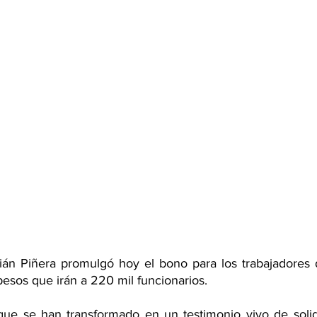
ián Piñera promulgó hoy el bono para los trabajadores d
pesos que irán a 220 mil funcionarios.
que se han transformado en un testimonio vivo de solida