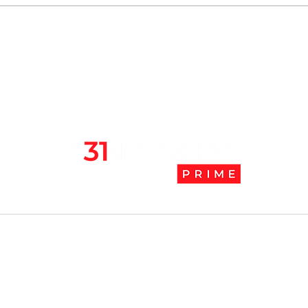
Chile se ubica entre los 10
JAK:
mejores lugares para vivir
abaj
en pandemia
camb
l
Tendencias Prime