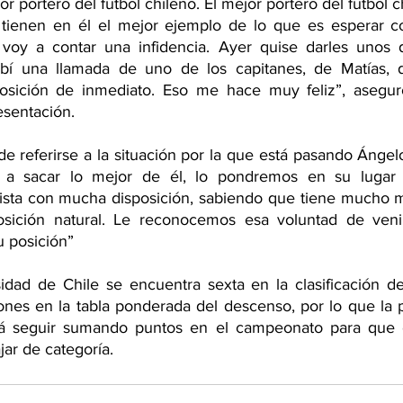
 portero del fútbol chileno. El mejor portero del fútbol chi
tienen en él el mejor ejemplo de lo que es esperar con
voy a contar una infidencia. Ayer quise darles unos dí
ibí una llamada de uno de los capitanes, de Matías, 
posición de inmediato. Eso me hace muy feliz”, aseguró
sentación.
 referirse a la situación por la que está pasando Ángel
s a sacar lo mejor de él, lo pondremos en su lugar 
ista con mucha disposición, sabiendo que tiene mucho m
osición natural. Le reconocemos esa voluntad de veni
u posición”
dad de Chile se encuentra sexta en la clasificación de l
nes en la tabla ponderada del descenso, por lo que la p
á seguir sumando puntos en el campeonato para que el
jar de categoría. 