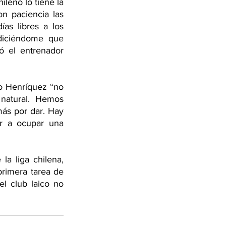
leno lo tiene la 
 paciencia las 
as libres a los 
diciéndome que 
 el entrenador 
o Henríquez “no 
natural. Hemos 
ás por dar. Hay 
r a ocupar una 
a liga chilena, 
rimera tarea de 
 club laico no 