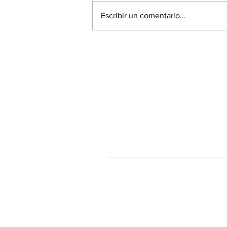
Escribir un comentario...
La Roja empató 1-1 frente a
la selección de Argentina
Tendenciastv.c