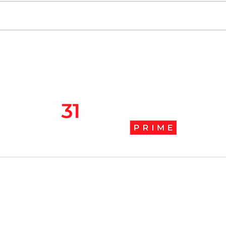
Seremi de salud notifica
La C
sumario sanitario contra
juga
futbolista Arturo Vidal
l
Tendencias Prime