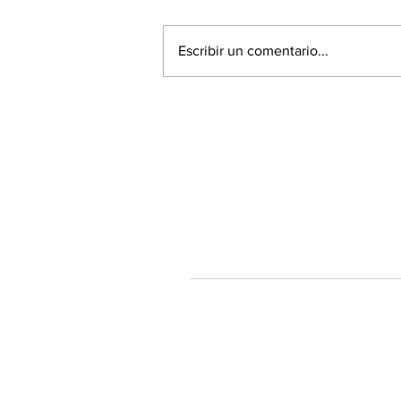
Escribir un comentario...
60% de la población está a
favor de la Acusación
Constitucional contra el
Presidente Piñera
Tendenciastv.c