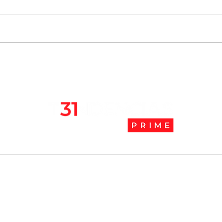
Chile se ubica entre los 10
JAK:
mejores lugares para vivir
abaj
en pandemia
camb
l
Tendencias Prime