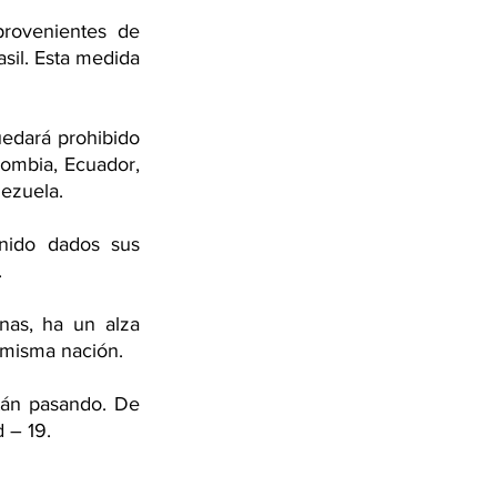
rovenientes de 
il. Esta medida 
edará prohibido 
lombia, Ecuador, 
ezuela.
nido dados sus 
.
as, ha un alza 
 misma nación.
tán pasando. De 
 – 19. 