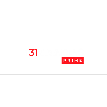
Chile se ubica entre los 10
JAK:
mejores lugares para vivir
abaj
en pandemia
camb
l
Tendencias Prime