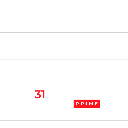
Chile se ubica entre los 10
JAK:
mejores lugares para vivir
abaj
en pandemia
camb