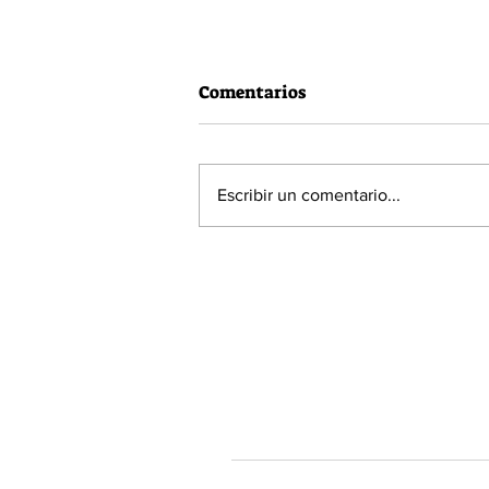
Comentarios
Escribir un comentario...
60% de la población está a
favor de la Acusación
Constitucional contra el
Presidente Piñera