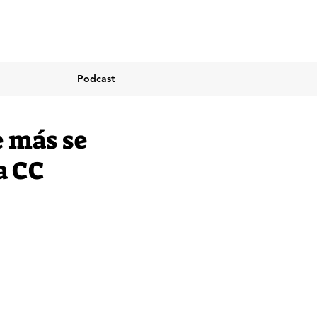
Podcast
e más se
a CC