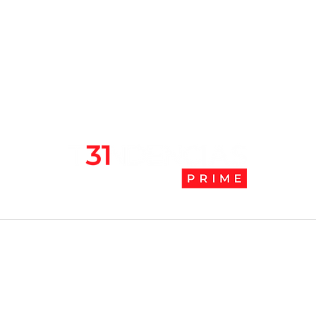
Chile se ubica entre los 10
JAK:
mejores lugares para vivir
abaj
en pandemia
camb
l
Tendencias Prime