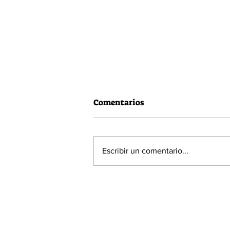
Comentarios
Escribir un comentario...
60% de la población está a
favor de la Acusación
Constitucional contra el
Presidente Piñera