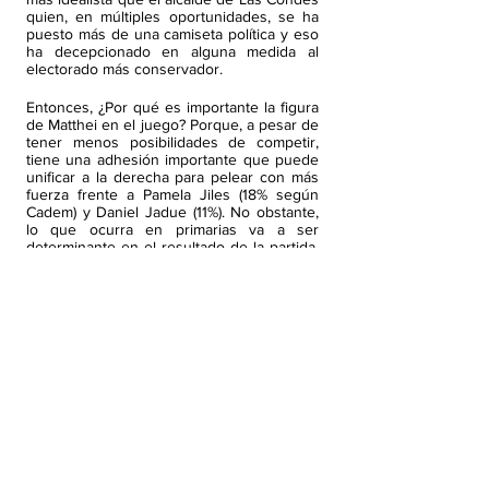
quien, en múltiples oportunidades, se ha
puesto más de una camiseta política y eso
ha decepcionado en alguna medida al
electorado más conservador.
Entonces, ¿Por qué es importante la figura
de Matthei en el juego? Porque, a pesar de
tener menos posibilidades de competir,
tiene una adhesión importante que puede
unificar a la derecha para pelear con más
fuerza frente a Pamela Jiles (18% según
Cadem) y Daniel Jadue (11%). No obstante,
lo que ocurra en primarias va a ser
determinante en el resultado de la partida,
porque si llega a ganar Matthei, la derecha
no sé si tendría todos los votos de Lavín.
Finalmente, puedo decir que el movimiento
que hizo Matthei dejó en jaque al partido,
pero le abre las posibilidades a la derecha
de poder dar la pelea en las elecciones de
noviembre. Lo que está claro es que si
pierde la primaria debe darle todo el apoyo
a un Joaquín Lavín que cada vez pierde
más puntos en las encuestas.