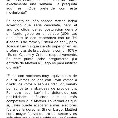
exactamente una semana. La pregunta
aquí es, ¿Qué pretende con este
movimiento?
En agosto del año pasado Matthei había
advertido que sería candidata, pero el
anuncio oficial de su postulación generó
un fuerte golpe en el partido (UDI). Las
encuestas le dan esperanza con un 7%
(Cadem 3 de mayo y Criteria de abril), pero
Joaquín Lavín sigue siendo superior en las
preferencias de la ciudadanía con un 10% y
11% en Cadem y Criteria respectivamente.
En este punto, cabe preguntarse ¿La
entrada de Matthei al juego es para unificar
o dividir?
“Están con nociones muy equivocadas de
que si vamos los dos con Lavín vamos a
dividir los votos y eso es ridículo”, señaló
por su parte la alcaldesa de providencia.
Por otro lado, Lavín ha defendido sus
posibilidades señalando que es más
competitivo que Matthei. La verdad es que
sí, Lavín puede acaparar a más electores
fuera de la derecha. Sin embargo, Matthei
tiene mayor fuerza dentro del sector y es
más idealista que el alcalde de Las Condes