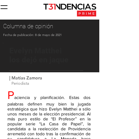
Columna de opinión
Fecha de publicación: 8 de mayo de 2021
Evelyn Matthei
los dejó en jaque
| Matías Zamora
Periodista
P
aciencia y planificación. Estas dos
palabras definen muy bien la jugada
estratégica que hizo Evelyn Matthei a sólo
unos meses de la elección presidencial. Al
más puro estilo de “El Profesor” en la
popular serie “La Casa de Papel”, la
candidata a la reelección de Providencia
arremetió con todo tras la confirmación de
su candidatura a La Moneda hace