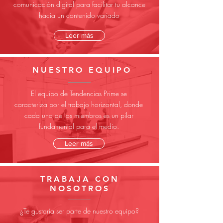
comunicación digital para facilitar tu alcance
hacia un contenido variado
Leer más
NUESTRO EQUIPO
El equipo de Tendencias Prime se
caracteriza por el trabajo horizontal, donde
cada uno de los miembros es un pilar
fundamental para el medio
.
Leer más
TRABAJA CON
NOSOTROS
¿Te gustaría ser parte de nuestro equipo?