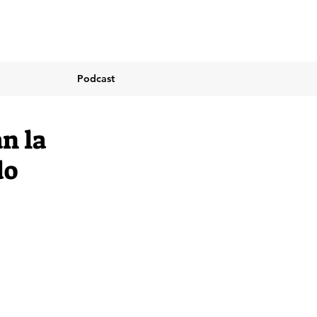
Podcast
n la
do