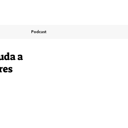
Podcast
uda a
res