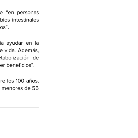
e “en personas 
os intestinales 
os”.
a ayudar en la 
e vida. Además, 
abolización de 
er beneficios”.
e los 100 años, 
s menores de 55 