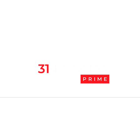
Estudio: La mala calidad de
Las 
aire en las oficinas produce
de C
aletargamiento
prob
rena
l
Tendencias Prime