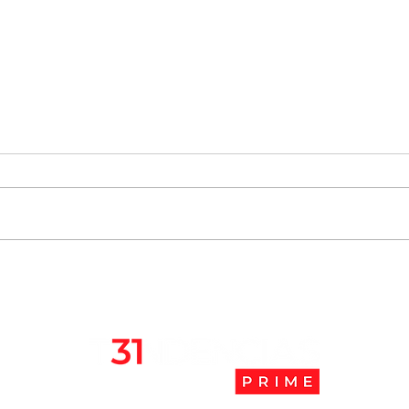
Elisa Loncón entra en el
Más 
listado de 100 personas más
“han
influyentes en la Revista
país
Time 2021