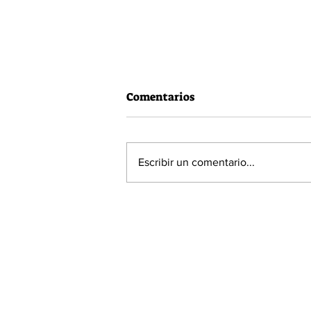
Comentarios
Escribir un comentario...
Vacuna Pfizer tiene una
efectividad del 90,7% en
menores entre 5 y 11 años