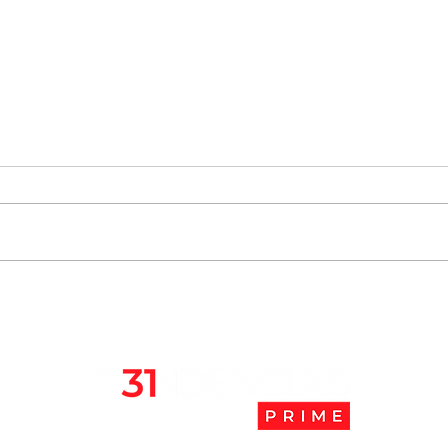
Elisa Loncón entra en el
Más 
listado de 100 personas más
“han
influyentes en la Revista
país
Time 2021