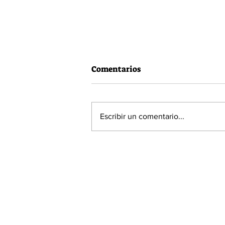
Comentarios
Escribir un comentario...
Vacuna Pfizer tiene una
efectividad del 90,7% en
menores entre 5 y 11 años