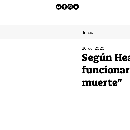
Inicio
20 oct 2020
Según Hea
funcionari
muerte"