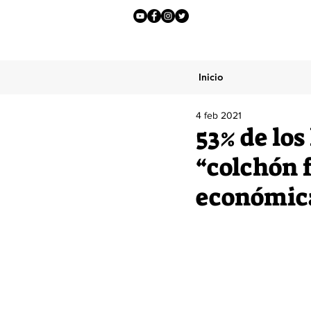
Inicio
4 feb 2021
53% de los
“colchón f
económic