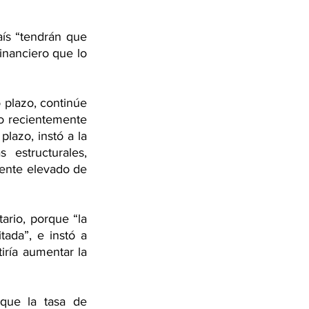
ís “tendrán que 
nanciero que lo 
plazo, continúe 
o recientemente 
lazo, instó a la 
estructurales, 
mente elevado de 
rio, porque “la 
ada”, e instó a 
ría aumentar la 
que la tasa de 