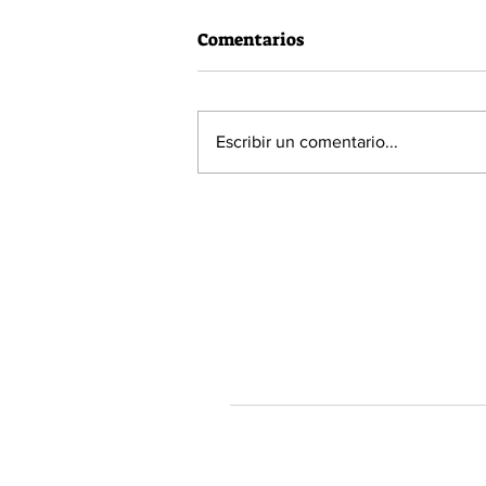
Comentarios
Escribir un comentario...
60% de la población está a
favor de la Acusación
Constitucional contra el
Presidente Piñera