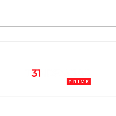
Chile se ubica entre los 10
JAK:
mejores lugares para vivir
abaj
en pandemia
camb