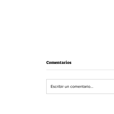
Comentarios
Escribir un comentario...
60% de la población está a
favor de la Acusación