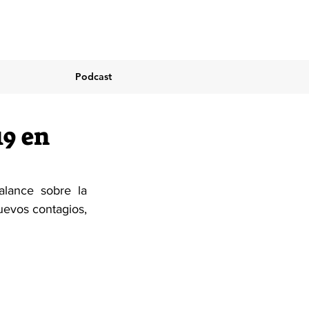
Podcast
19 en
lance sobre la 
uevos contagios, 