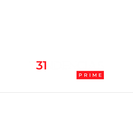
en pandemia
camb
l
Tendencias Prime