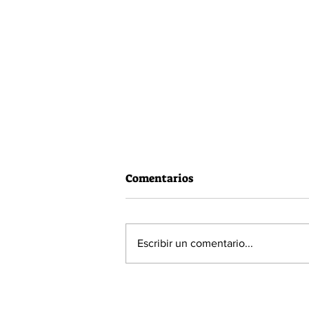
Comentarios
Escribir un comentario...
60% de la población está a
favor de la Acusación