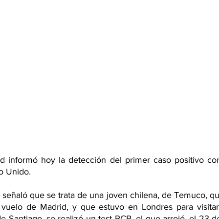
ud informó hoy la detección del primer caso positivo co
o Unido.
a señaló que se trata de una joven chilena, de Temuco, qu
uelo de Madrid, y que estuvo en Londres para visitar a
de Santiago, se realizó un test PCR, el que arrojó, el 23 d