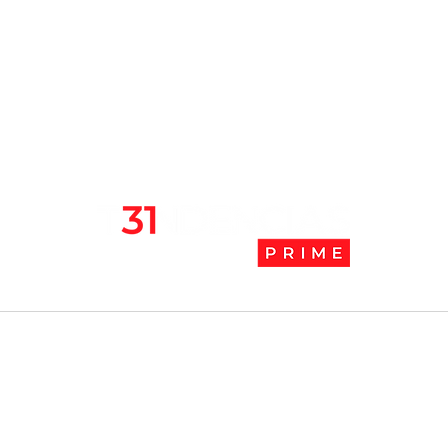
Chile se ubica entre los 10
JAK:
mejores lugares para vivir
abaj
en pandemia
camb
l
Tendencias Prime