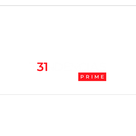
Chile se ubica entre los 10
JAK:
mejores lugares para vivir
abaj
en pandemia
camb
l
Tendencias Prime