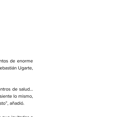
ntos de enorme 
ebastián Ugarte, 
tros de salud… 
siente lo mismo, 
to”, añadió.