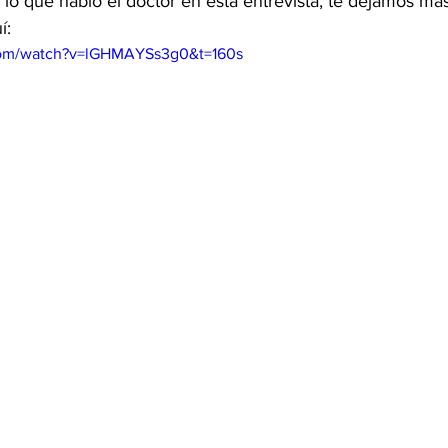
 lo que habló el doctor en esta entrevista, te dejamos más
í:
com/watch?v=lGHMAYSs3g0&t=160s