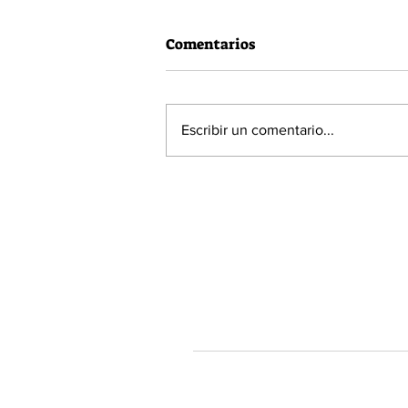
Comentarios
Escribir un comentario...
60% de la población está a
favor de la Acusación
Constitucional contra el
Presidente Piñera