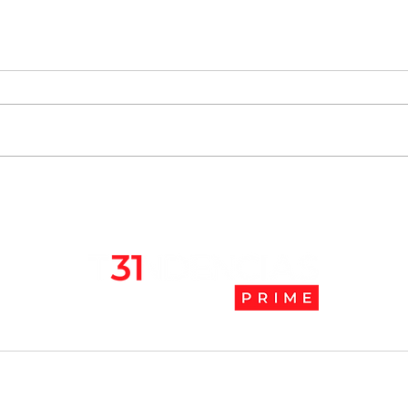
Chile se ubica entre los 10
JAK:
mejores lugares para vivir
abaj
en pandemia
camb