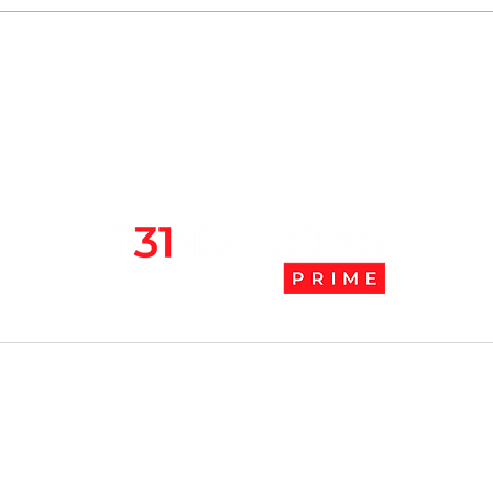
Seremi de salud notifica
La C
sumario sanitario contra
juga
futbolista Arturo Vidal
l
Tendencias Prime