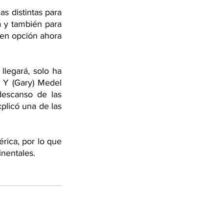
s distintas para 
 y también para 
nen opción ahora 
legará, solo ha 
Y (Gary) Medel 
escanso de las 
plicó una de las 
rica, por lo que 
nentales. 