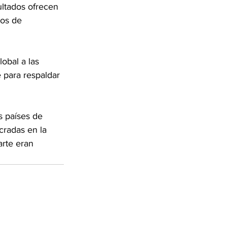
ultados ofrecen 
mos de 
obal a las 
 para respaldar 
s países de 
cradas en la 
arte eran 