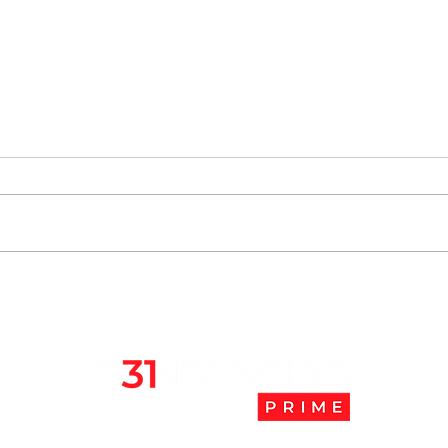
Chile se ubica entre los 10
JAK:
mejores lugares para vivir
abaj
en pandemia
camb