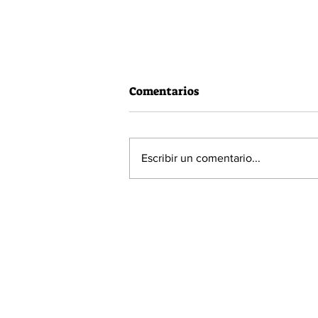
Comentarios
Escribir un comentario...
60% de la población está a
favor de la Acusación
Constitucional contra el
Presidente Piñera