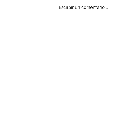
Escribir un comentario...
60% de la población está a
favor de la Acusación
Constitucional contra el
Presidente Piñera
Tendenciastv.c