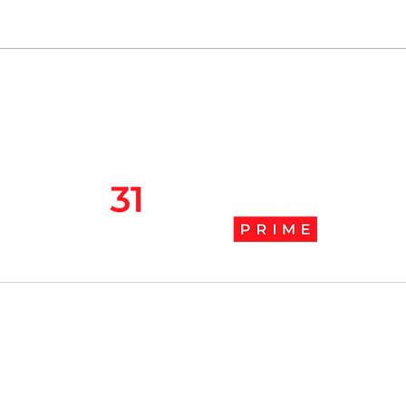
Chile se ubica entre los 10
JAK:
mejores lugares para vivir
abaj
en pandemia
camb
l
Tendencias Prime