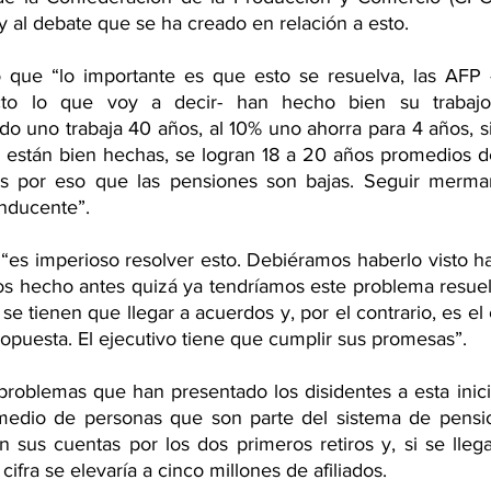
 y al debate que se ha creado en relación a esto.
ó que “lo importante es que esto se resuelva, las AFP 
ecto lo que voy a decir- han hecho bien su trabajo,
o uno trabaja 40 años, al 10% uno ahorra para 4 años, s
 están bien hechas, se logran 18 a 20 años promedios de 
es por eso que las pensiones son bajas. Seguir merman
onducente”.
es imperioso resolver esto. Debiéramos haberlo visto ha
mos hecho antes quizá ya tendríamos este problema resuel
e tienen que llegar a acuerdos y, por el contrario, es el
ropuesta. El ejecutivo tiene que cumplir sus promesas”.
roblemas que han presentado los disidentes a esta inicia
 medio de personas que son parte del sistema de pensio
 sus cuentas por los dos primeros retiros y, si se llega
ifra se elevaría a cinco millones de afiliados.