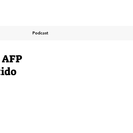
Podcast
s AFP
tido