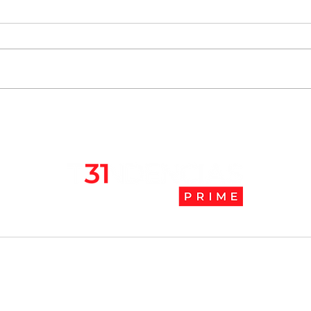
Chile se ubica entre los 10
JAK:
mejores lugares para vivir
abaj
en pandemia
camb
l
Tendencias Prime