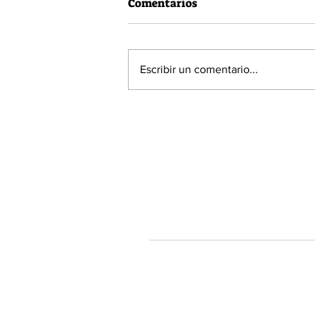
Comentarios
Escribir un comentario...
60% de la población está a
favor de la Acusación
Constitucional contra el
Presidente Piñera
Tendenciastv.c