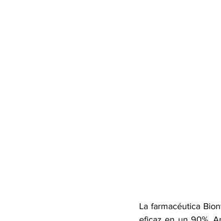
La farmacéutica Bion
eficaz en un 90%. Ant