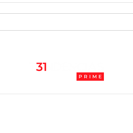
Chile se ubica entre los 10
JAK:
mejores lugares para vivir
abaj
en pandemia
camb
l
Tendencias Prime