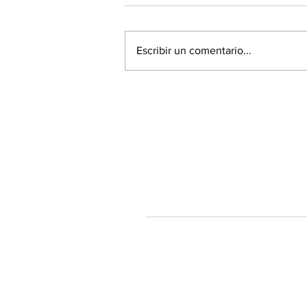
Escribir un comentario...
60% de la población está a
favor de la Acusación
Constitucional contra el
Presidente Piñera
Tendenciastv.c