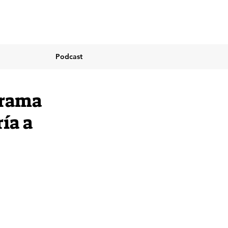
Podcast
grama
ía a