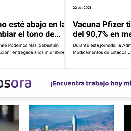
22 oct 2021
o esté abajo en las
Vacuna Pfizer t
biar el tono de
del 90,7% en me
años
Chile Podemos Más, Sebastián
Durante esta jornada, la Adm
 acción" entregada a los miembros
Medicamentos de Estados Un
por Pfizer...